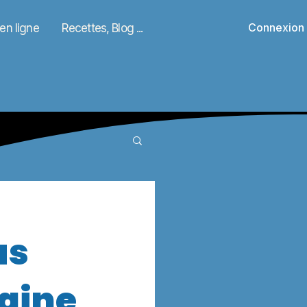
Connexion
n ligne
Recettes, Blog ...
us
agine