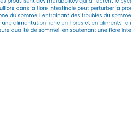
les produisent des métabolites qui affectent le cycl
libre dans la flore intestinale peut perturber la pr
mone du sommeil, entraînant des troubles du somm
er une alimentation riche en fibres et en aliments f
eure qualité de sommeil en soutenant une flore inte