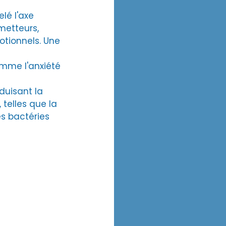
elé l'axe 
metteurs, 
tionnels. Une 
mme l'anxiété 
duisant la 
telles que la 
es bactéries 