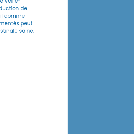
e veille-
oduction de 
eil comme 
ermentés peut 
stinale saine.