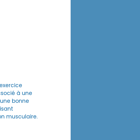
'exercice 
ssocié à une 
, une bonne 
isant 
on musculaire.