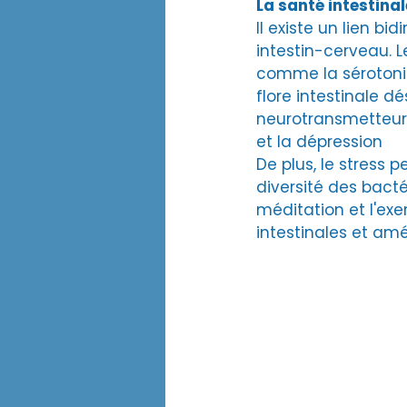
La santé intestinal
Il existe un lien bi
intestin-cerveau. L
comme la sérotonin
flore intestinale d
neurotransmetteurs
et la dépression​
De plus, le stress p
diversité des bacté
méditation et l'exe
intestinales et amé