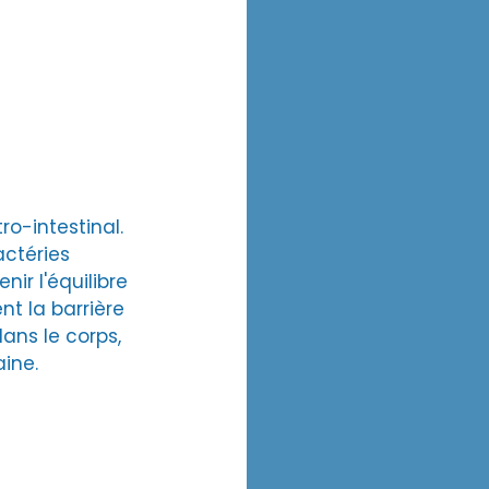
o-intestinal. 
actéries 
ir l'équilibre 
t la barrière 
ans le corps, 
ine.