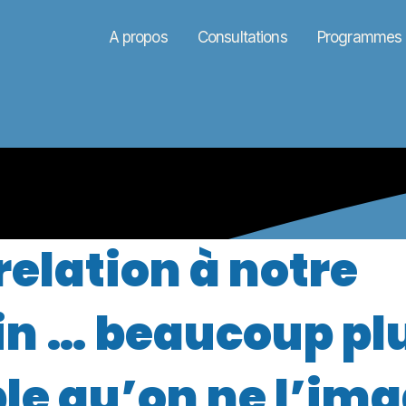
A propos
Consultations
Programmes e
relation à notre
in … beaucoup pl
le qu’on ne l’im