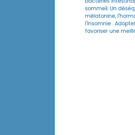
bactéries intestina
sommeil. Un déséqui
mélatonine, l'hor
l'insomnie​ . Adopt
favoriser une meill