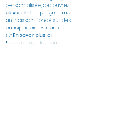
personnalisée, découvrez 
alexandrel
, un programme 
amincissant fondé sur des 
principes bienveillants.
👉 
En savoir plus ici 
!
www.alexandrel.com
Voir tout
Posts récents