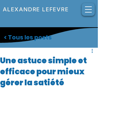
ALEXANDRE LEFEVRE
< Tous les posts
Une astuce simple et
efficace pour mieux
gérer la satiété